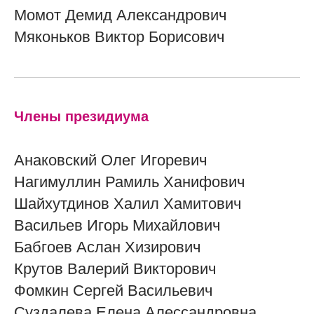
Момот Демид Александрович
Мяконьков Виктор Борисович
Члены президиума
Анаковский Олег Игоревич
Нагимуллин Рамиль Ханифович
Шайхутдинов Халил Хамитович
Васильев Игорь Михайлович
Бабгоев Аслан Хизирович
Крутов Валерий Викторович
Фомкин Сергей Васильевич
Суздалева Елена Алессандровна