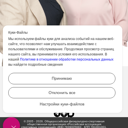
Куки-Файлы
Мы используем файлы куки для анализа событий на нашем веб-
сайте, что позволяет нам улучшать взаимодействие с
пользователями и обслуживание. Продолжая просмотр страниц
нашего сайта, вы принимаете условия его использования. В
нашей
Политике в отношении обработки персональных данных
вы найдете подробные сведения
Принимаю
ОБЩЕРОССИЙСКАЯ ФИЗКУЛЬТУРНО-СПОРТИВНАЯ ОБЩЕСТВЕННАЯ ОРГАНИЗАЦИЯ
«РОССИЙСКАЯ АССОЦИАЦИЯ СПОРТИВНЫХ СООРУЖЕНИЙ»
196247, Россия, г. Санкт-Петербург, Ленинский
проспект, д. 147, корп. 2, лит. А
Отклонить все
ТЕЛЕФОН: +7 (911) 247-44-40
ТЕЛ./ФАКС: +7 (812) 644-71-44
e-mail:
info@rasf.ru
Настройки куки-файлов
Режим работы: пн-пт с 09:00 до 18:00, сб-вс
выходной
© 2005 - 2026. Общероссийская физкультурно-спортивная
общественная организация «Российская ассоциация
спортивных сооружений» ИНН 7839005683 , КПП 781001001,